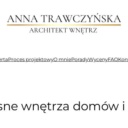
erta
Proces projektowy
O mnie
Porady
Wyceny
FAQ
Kon
ne wnętrza domów i