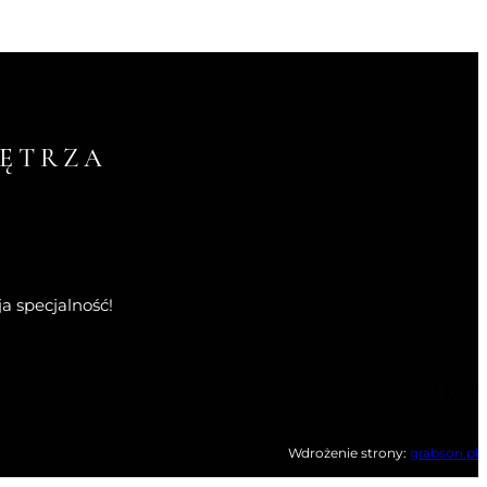
ĘTRZA
a specjalność!
Facebook
Instagram
Wdrożenie strony:
grabson.pl