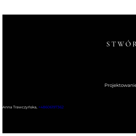
STWÓ
Projektowanie
Anna Trawczyńska,
+48606197362